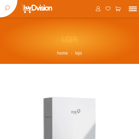
LOJA
home
loja