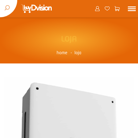
LOJA
home
loja