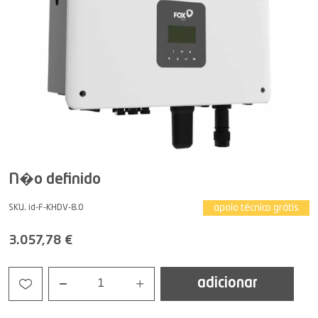
N�o definido
apoio técnico grátis
SKU. id-F-KHDV-8.0
3.057,78 €
adicionar
1