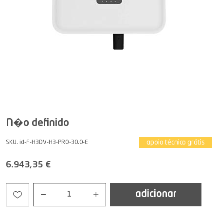
N�o definido
apoio técnico grátis
SKU. id-F-H3DV-H3-PRO-30.0-E
6.943,35 €
adicionar
1