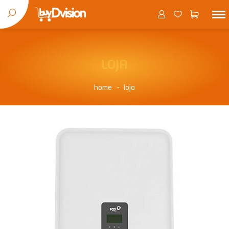
LOJA
home
loja