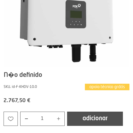
N�o definido
apoio técnico grátis
SKU. id-F-KHDV-10.0
2.767,50 €
adicionar
1