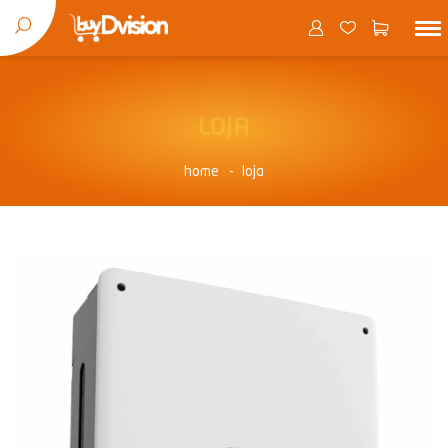
LOJA
home
loja