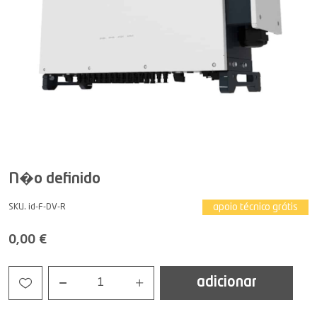
N�o definido
apoio técnico grátis
SKU. id-F-DV-R
0,00 €
adicionar
1