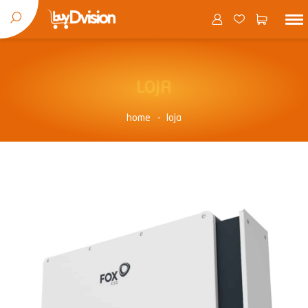
LOJA
home
loja