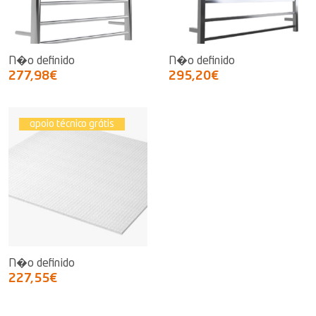
N�o definido
N�o definido
277,98€
295,20€
apoio técnico grátis
N�o definido
227,55€