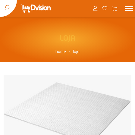
LOJA
home
loja