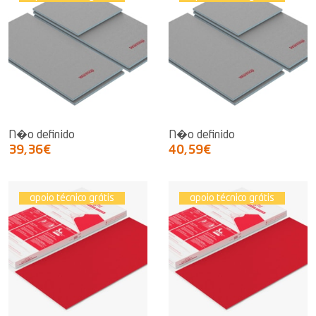
N�o definido
N�o definido
39,36€
40,59€
apoio técnico grátis
apoio técnico grátis