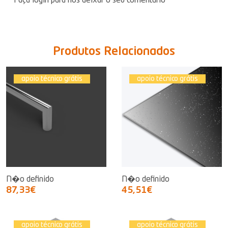
Faça login para nos deixar o seu comentário
Produtos Relacionados
apoio técnico grátis
apoio técnico grátis
N�o definido
N�o definido
87,33€
45,51€
apoio técnico grátis
apoio técnico grátis