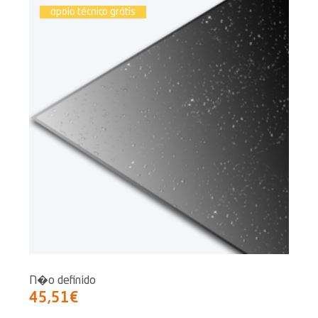
apoio técnico grátis
N�o definido
45,51€