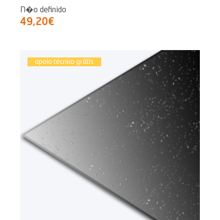
N�o definido
49,20€
apoio técnico grátis