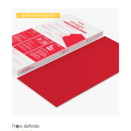
apoio técnico grátis
N�o definido