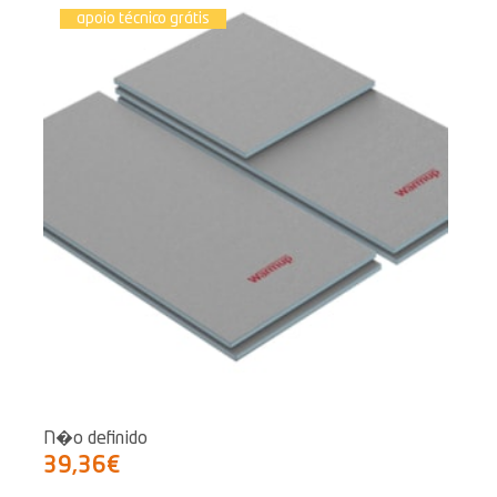
apoio técnico grátis
N�o definido
39,36€