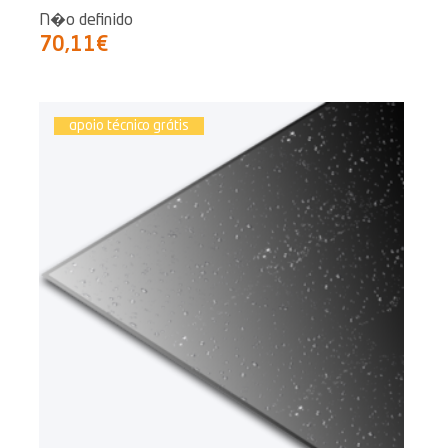
N�o definido
70,11€
apoio técnico grátis