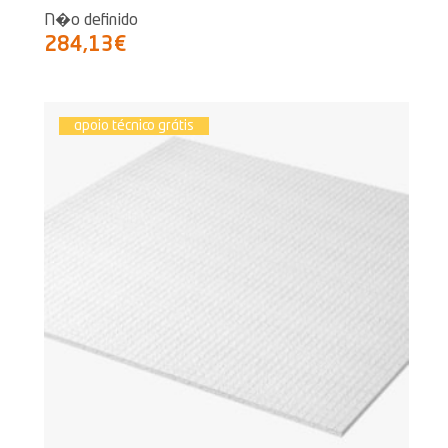
N�o definido
284,13€
apoio técnico grátis