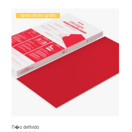
apoio técnico grátis
N�o definido