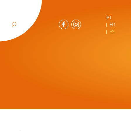
PT
EN
ES