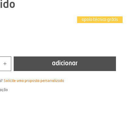
ido
apoio técnico grátis
adicionar
a?
Solicite uma proposta personalizada
lação