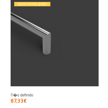
apoio técnico grátis
N�o definido
87,33€