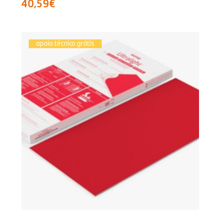
40,59€
apoio técnico grátis