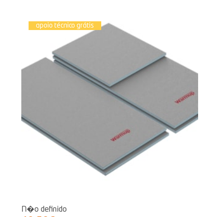
apoio técnico grátis
N�o definido