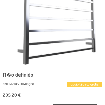
N�o definido
apoio técnico grátis
SKU. Id-PRE-HTR-8SQPO
295,20 €