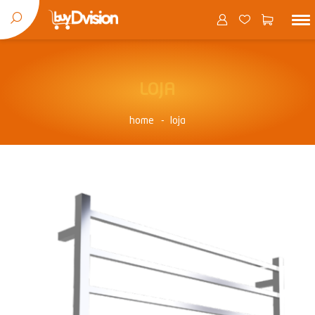
LOJA
home
loja