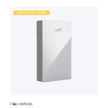
apoio técnico grátis
N�o definido