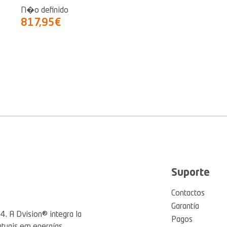
N�o definido
817,95€
Suporte
Contactos
Garantía
4. A Dvision® integra la
Pagos