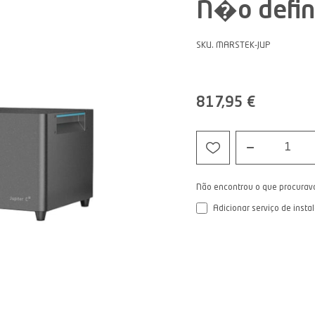
N�o defin
SKU. MARSTEK-JUP
817,95 €
1
Não encontrou o que procurav
Adicionar serviço de insta