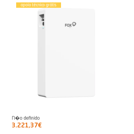
apoio técnico grátis
N�o definido
3.221,37€