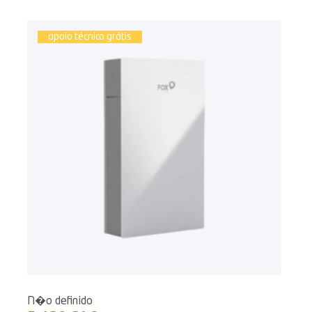
apoio técnico grátis
N�o definido