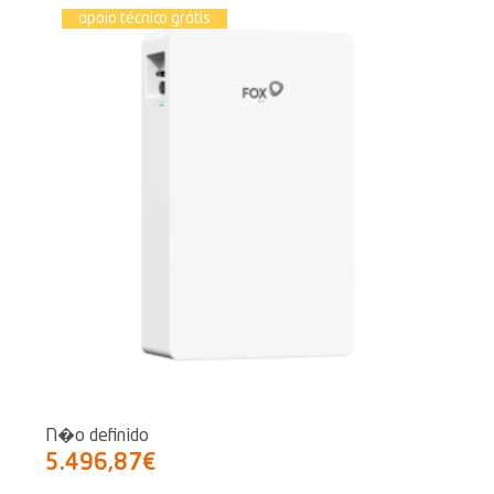
apoio técnico grátis
N�o definido
5.496,87€