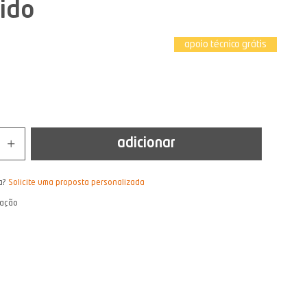
ido
apoio técnico grátis
adicionar
a?
Solicite uma proposta personalizada
lação