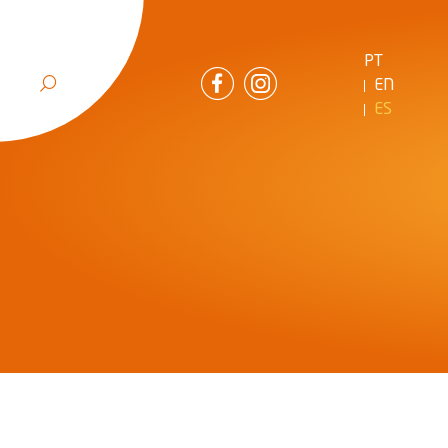
PT
EN
ES