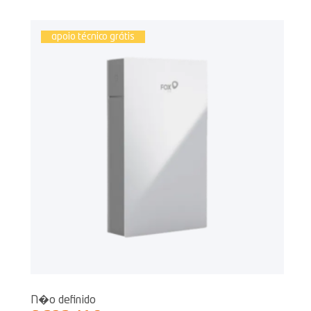
apoio técnico grátis
N�o definido