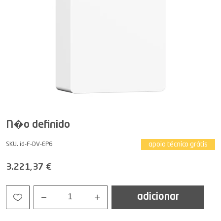
N�o definido
apoio técnico grátis
SKU. id-F-DV-EP6
3.221,37 €
adicionar
1