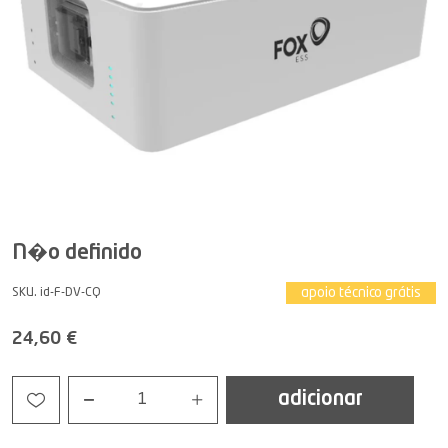
N�o definido
apoio técnico grátis
SKU. id-F-DV-CQ
24,60 €
adicionar
1