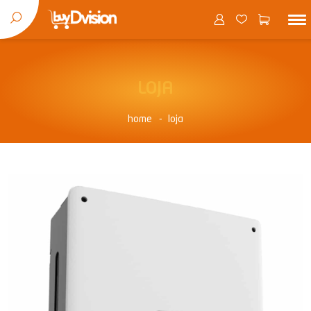
LOJA
home
loja