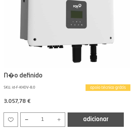
N�o definido
apoio técnico grátis
SKU. id-F-KHDV-8.0
3.057,78 €
adicionar
1