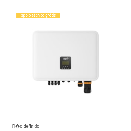
apoio técnico grátis
N�o definido