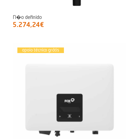
N�o definido
5.274,24€
apoio técnico grátis