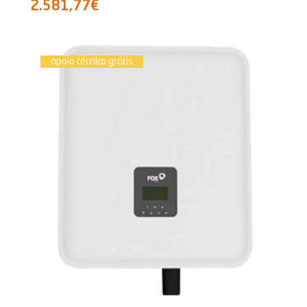
2.581,77€
apoio técnico grátis