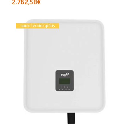
2.762,58€
apoio técnico grátis