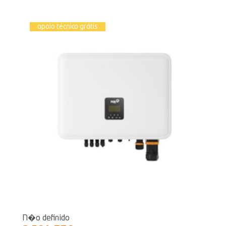
apoio técnico grátis
N�o definido