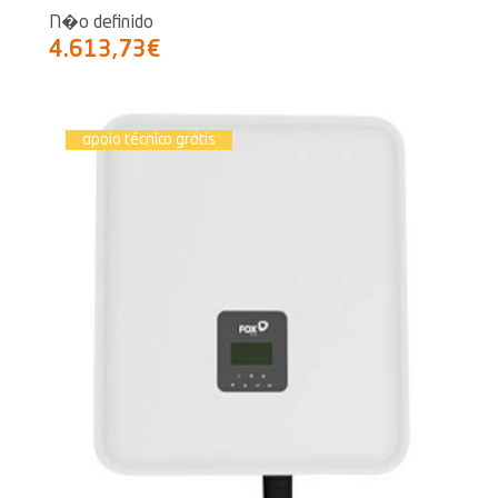
N�o definido
4.613,73€
apoio técnico grátis