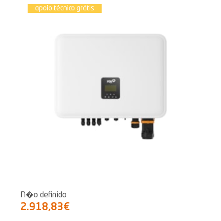
apoio técnico grátis
N�o definido
2.918,83€