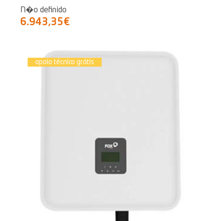
N�o definido
6.943,35€
apoio técnico grátis