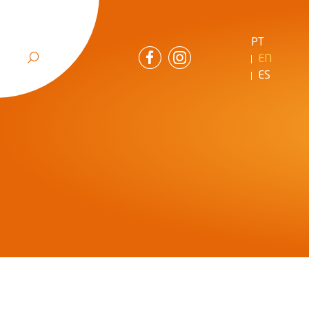
PT
EN
ES