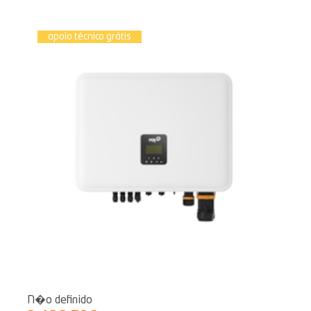
apoio técnico grátis
N�o definido