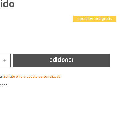
ido
apoio técnico grátis
adicionar
a?
Solicite uma proposta personalizada
lação