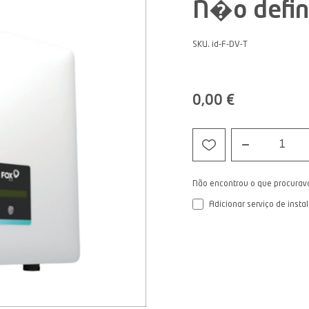
N�o defin
SKU. id-F-DV-T
0,00 €
1
Não encontrou o que procurav
Adicionar serviço de insta