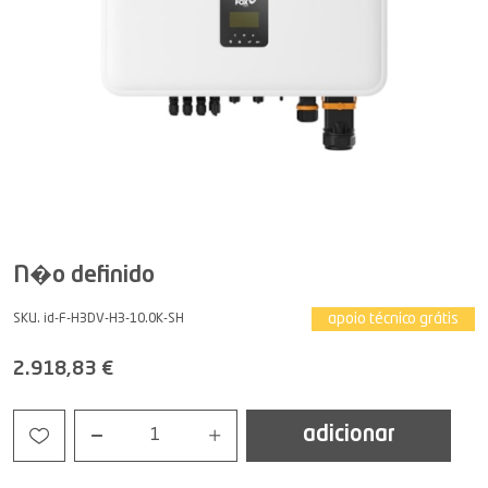
N�o definido
apoio técnico grátis
SKU. id-F-H3DV-H3-10.0K-SH
2.918,83 €
adicionar
1