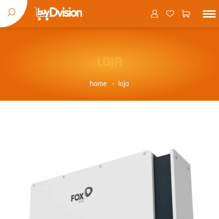
LOJA
home
loja