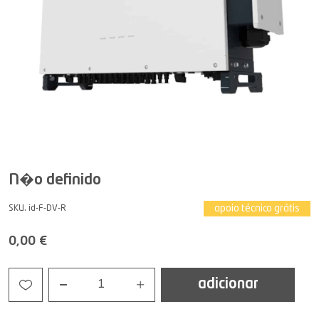
N�o definido
apoio técnico grátis
SKU. id-F-DV-R
0,00 €
adicionar
1