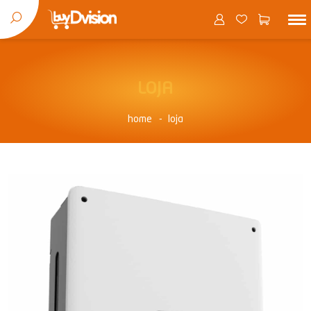
LOJA
home
loja