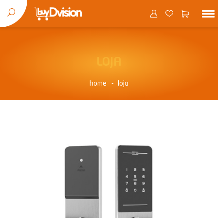
LOJA
home
loja