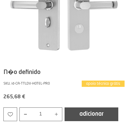
N�o definido
apoio técnico grátis
SKU. id-CA-TTLDV-HOTEL-PRO
265,68 €
adicionar
1