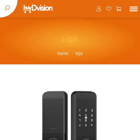
LOJA
home
loja