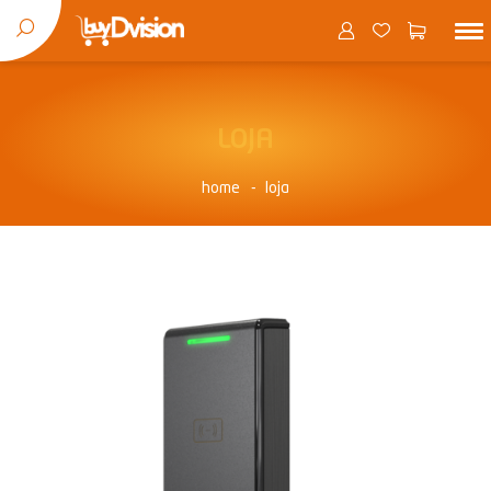
LOJA
home
loja