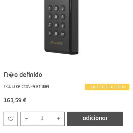
N�o definido
apoio técnico grátis
SKU. id-CA-C2DVKA-BT-WIFI
163,59 €
adicionar
1