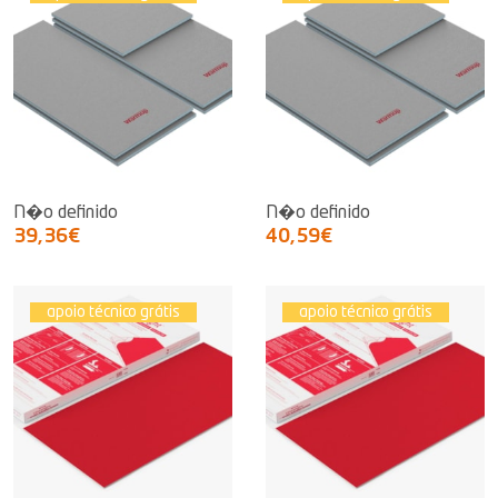
N�o definido
N�o definido
39,36€
40,59€
apoio técnico grátis
apoio técnico grátis