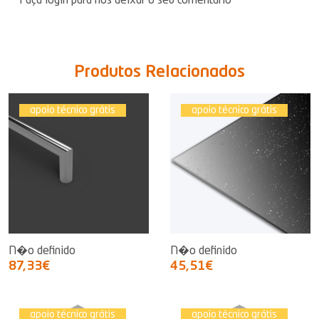
Faça login para nos deixar o seu comentário
Produtos Relacionados
apoio técnico grátis
apoio técnico grátis
N�o definido
N�o definido
87,33€
45,51€
apoio técnico grátis
apoio técnico grátis