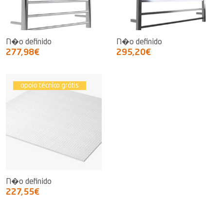
N�o definido
N�o definido
277,98€
295,20€
apoio técnico grátis
N�o definido
227,55€