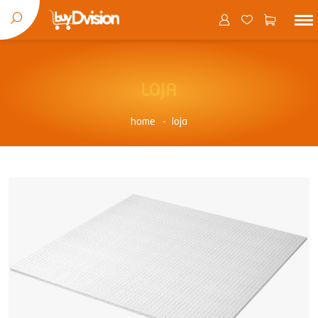
LOJA
home
loja