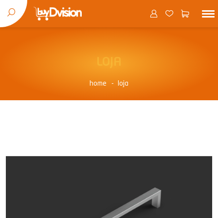
LOJA
home
loja