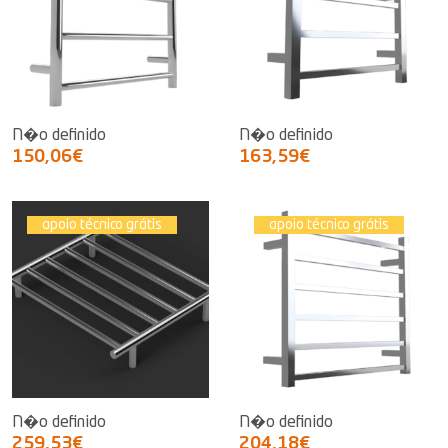
N�o definido
N�o definido
150,06€
163,59€
apoio técnico grátis
apoio técnico grátis
N�o definido
N�o definido
259,53€
204,18€