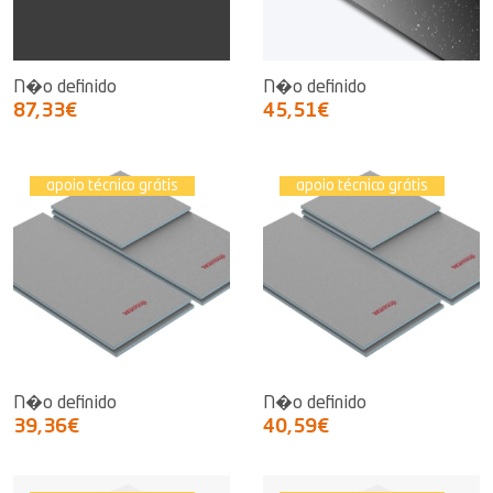
N�o definido
N�o definido
87,33€
45,51€
apoio técnico grátis
apoio técnico grátis
N�o definido
N�o definido
39,36€
40,59€