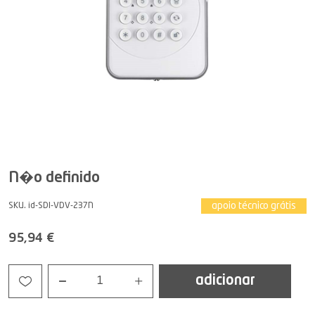
N�o definido
apoio técnico grátis
SKU. id-SDI-VDV-237N
95,94 €
adicionar
1