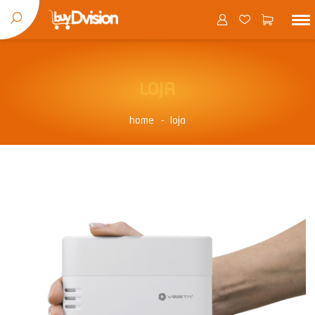
LOJA
home
loja