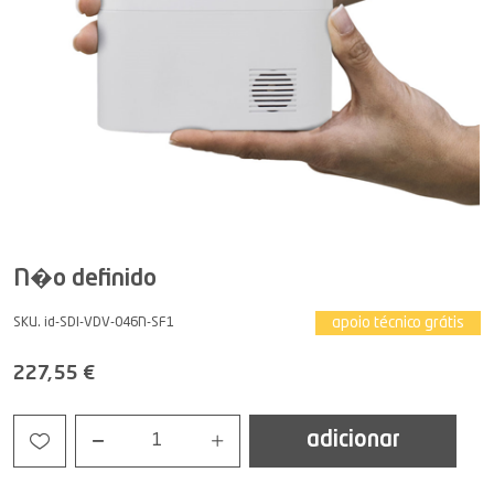
N�o definido
apoio técnico grátis
SKU. id-SDI-VDV-046N-SF1
227,55 €
adicionar
1