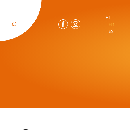
PT
EN
ES