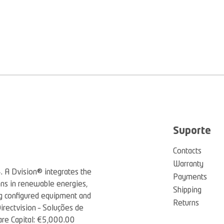
Suporte
Contacts
Warranty
4. A Dvision® integrates the
Payments
ons in renewable energies,
Shipping
ng configured equipment and
Returns
irectvision – Soluções de
are Capital: €5,000.00