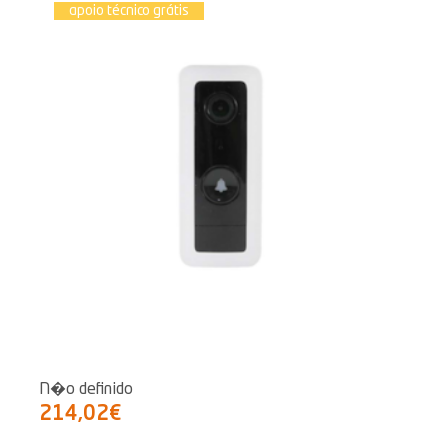
apoio técnico grátis
N�o definido
214,02€