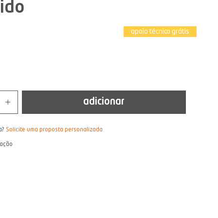
ido
apoio técnico grátis
adicionar
a?
Solicite uma proposta personalizada
lação