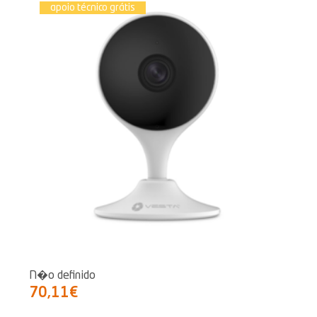
apoio técnico grátis
N�o definido
70,11€