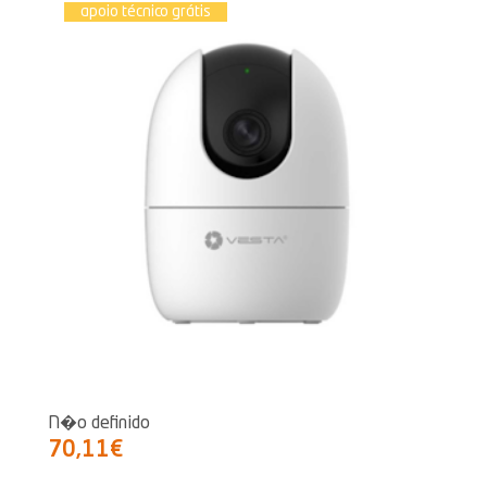
apoio técnico grátis
N�o definido
70,11€