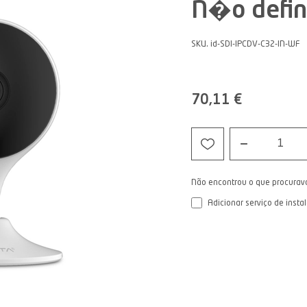
N�o defin
SKU. id-SDI-IPCDV-C32-IN-WF
70,11 €
1
Não encontrou o que procurav
Adicionar serviço de insta