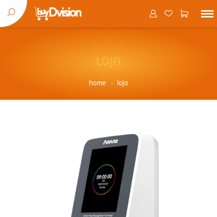
LOJA
home
loja