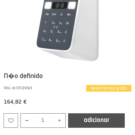
N�o definido
apoio técnico grátis
SKU. id-CA-DVW3
164,82 €
adicionar
1