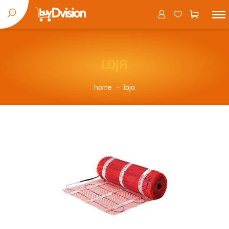
LOJA
home
loja