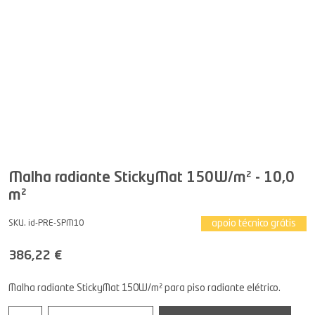
Malha radiante StickyMat 150W/m² - 10,0
m²
apoio técnico grátis
SKU. id-PRE-SPM10
386,22 €
Malha radiante StickyMat 150W/m² para piso radiante elétrico.