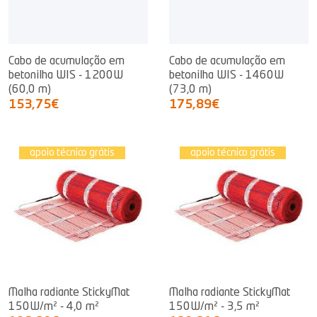
Cabo de acumulação em
Cabo de acumulação em
betonilha WIS - 1200W
betonilha WIS - 1460W
(60,0 m)
(73,0 m)
153,75€
175,89€
apoio técnico grátis
apoio técnico grátis
Malha radiante StickyMat
Malha radiante StickyMat
150W/m² - 4,0 m²
150W/m² - 3,5 m²