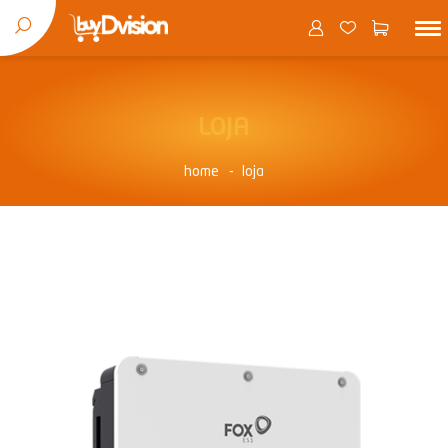
LOJA
home
loja