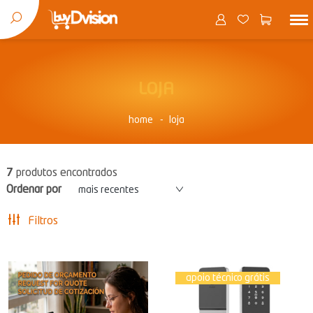
LOJA
home
loja
7
produtos encontrados
Ordenar por
mais recentes
Filtros
apoio técnico grátis