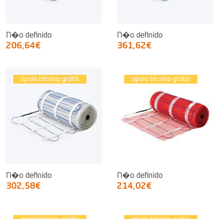
N�o definido
N�o definido
206,64€
361,62€
apoio técnico grátis
apoio técnico grátis
N�o definido
N�o definido
302,58€
214,02€