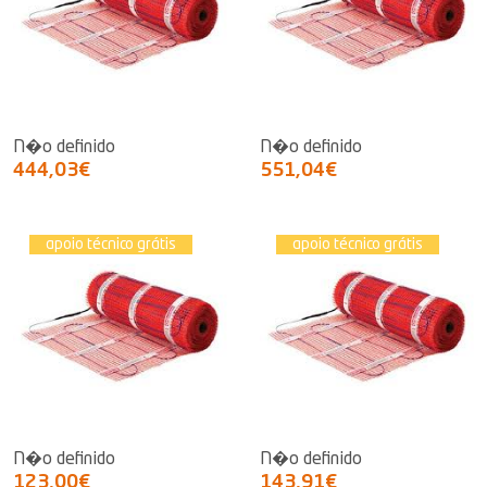
N�o definido
N�o definido
444,03€
551,04€
apoio técnico grátis
apoio técnico grátis
N�o definido
N�o definido
123,00€
143,91€