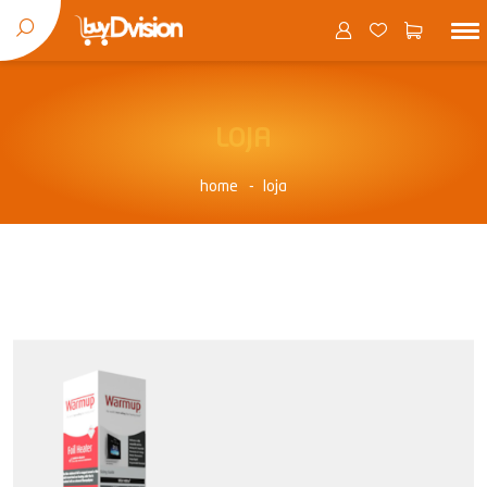
LOJA
home
loja