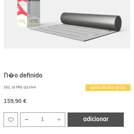
N�o definido
apoio técnico grátis
SKU. Id-PRE-WLFH4
159,90 €
adicionar
1