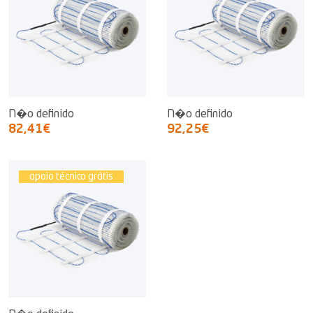
N�o definido
N�o definido
82,41€
92,25€
apoio técnico grátis