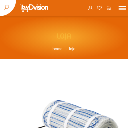
LOJA
home
loja