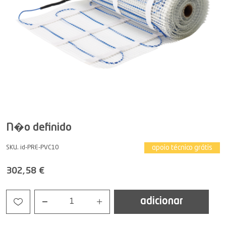
N�o definido
apoio técnico grátis
SKU. id-PRE-PVC10
302,58 €
adicionar
1