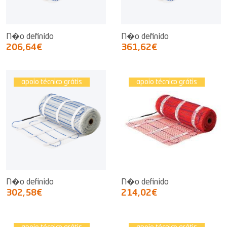
N�o definido
N�o definido
206,64€
361,62€
apoio técnico grátis
apoio técnico grátis
N�o definido
N�o definido
302,58€
214,02€