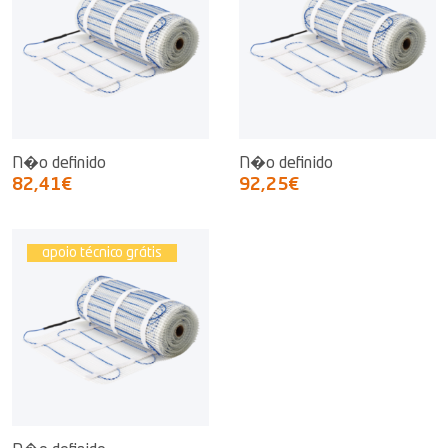
N�o definido
N�o definido
82,41€
92,25€
apoio técnico grátis