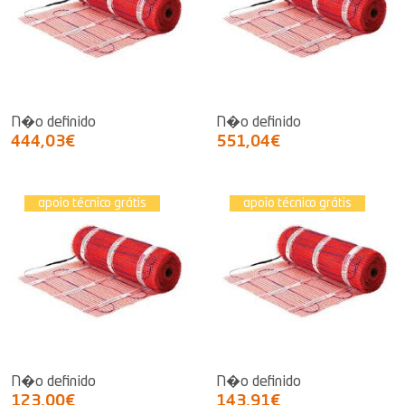
N�o definido
N�o definido
444,03€
551,04€
apoio técnico grátis
apoio técnico grátis
N�o definido
N�o definido
123,00€
143,91€