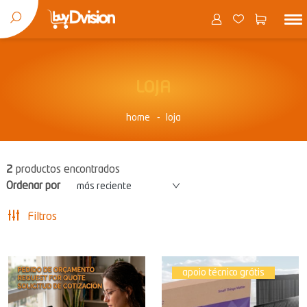
LOJA
home
loja
2
productos encontrados
Ordenar por
más reciente
Filtros
apoio técnico grátis