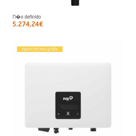
N�o definido
5.274,24€
apoio técnico grátis