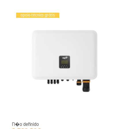
apoio técnico grátis
N�o definido