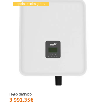
apoio técnico grátis
N�o definido
3.991,35€