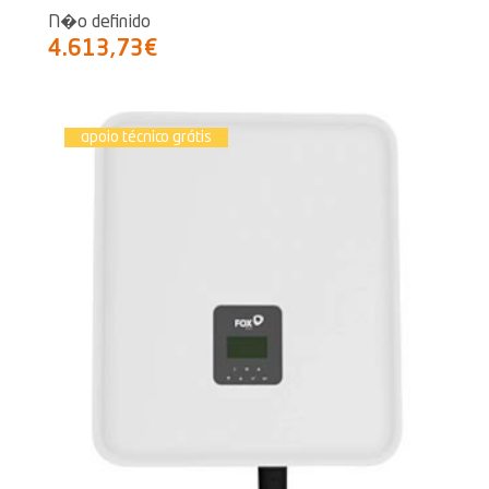
N�o definido
4.613,73€
apoio técnico grátis