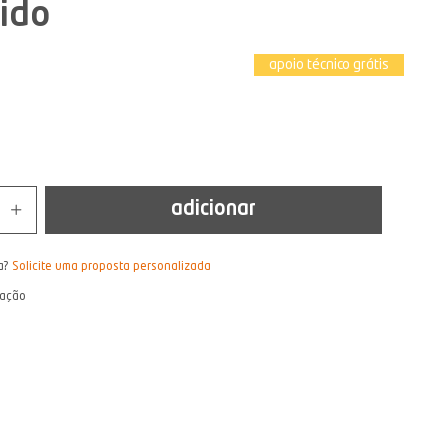
ido
apoio técnico grátis
adicionar
a?
Solicite uma proposta personalizada
lação