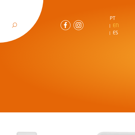
PT
EN
ES