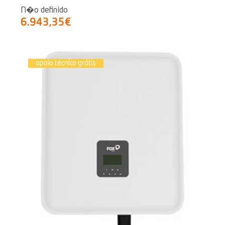
N�o definido
6.943,35€
apoio técnico grátis