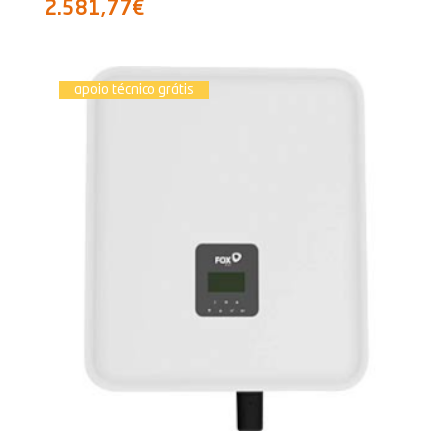
2.581,77€
apoio técnico grátis