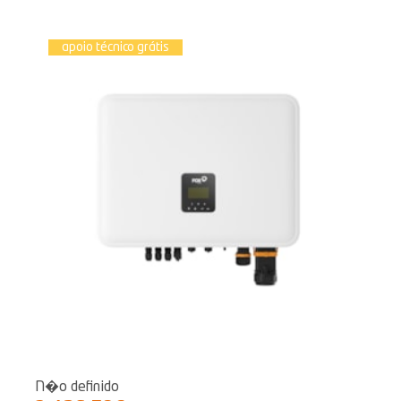
apoio técnico grátis
N�o definido