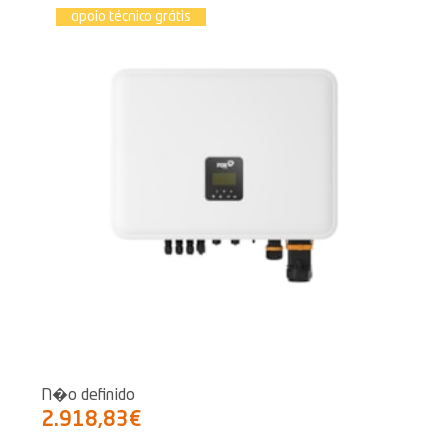
apoio técnico grátis
N�o definido
2.918,83€