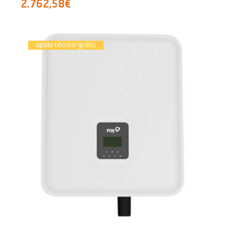
2.762,58€
apoio técnico grátis