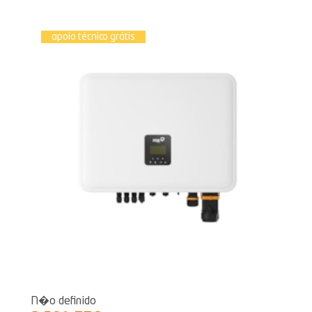
apoio técnico grátis
N�o definido