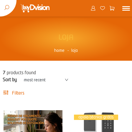
LOJA
home
loja
7
products found
Sort by
most recent
Filters
apoio técnico grátis